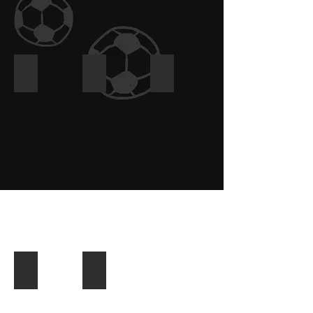
Esclusivo
Helsen Fruit
Kempische korfbalacademie
Sport Vlaanderen
Avalympics