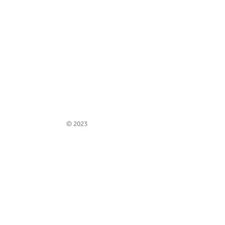
© 2023
geelse@korfbal.be