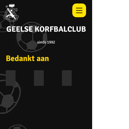
GEELSE
KORFBALCLUB
sinds 1992
Bedankt aan
Vrienden van de korfbal
Nationale loterij
PIDPA