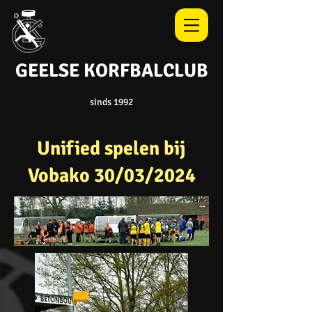
GEELSE
KORFBALCLUB
sinds 1992
Unified spelen bij
Vobako 30/03/2024